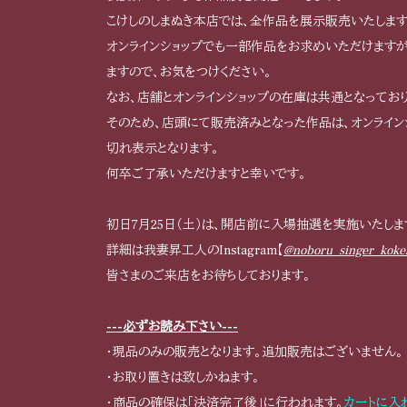
こけしのしまぬき本店では、全作品を展示販売いたします
オンラインショップでも一部作品をお求めいただけます
ますので、お気をつけください。
なお、店舗とオンラインショップの在庫は共通となっており
そのため、店頭にて販売済みとなった作品は、オンライン
切れ表示となります。
何卒ご了承いただけますと幸いです。
初日7月25日（土）は、開店前に入場抽選を実施いたしま
詳細は我妻昇工人のInstagram【
@noboru_singer_koke
皆さまのご来店をお待ちしております。
---必ずお読み下さい---
・現品のみの販売となります。追加販売はございません。
・お取り置きは致しかねます。
・商品の確保は「決済完了後」に行われます。
カートに入