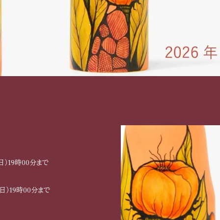
（日）19時00分まで
（日）19時00分まで