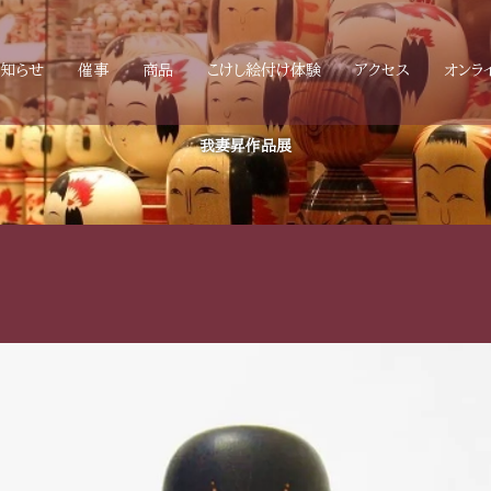
お知らせ
催事
商品
こけし絵付け体験
アクセス
オンラ
我妻昇作品展