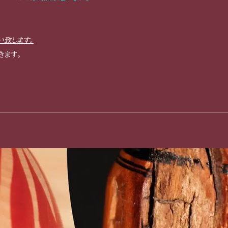
い致します。
きます。