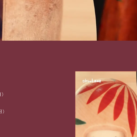
日）
日）