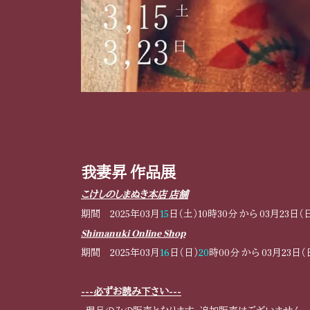
我妻昇 作品展
こけしのしまぬき本店 店舗
期間 2025年03月
15
日（土）10時30分 から 03月23日（
Shimanuki Online Shop
期間 2025年03月
16
日（日）
20
時00分 から 03月23日（
---必ずお読み下さい---