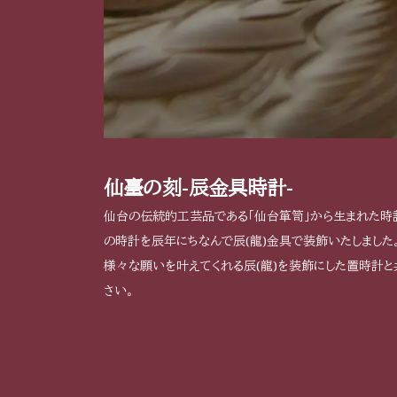
仙臺の刻-辰金具時計-
仙台の伝統的工芸品である「仙台箪笥」から生まれた時計
の時計を辰年にちなんで辰(龍)金具で装飾いたしました
様々な願いを叶えてくれる辰(龍)を装飾にした置時計
さい。