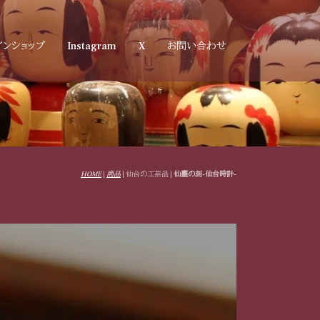
インショップ
Instagram
X
お問い合わせ
HOME
|
商品
| 仙台の工芸品 |
仙臺の刻-仙台時計-