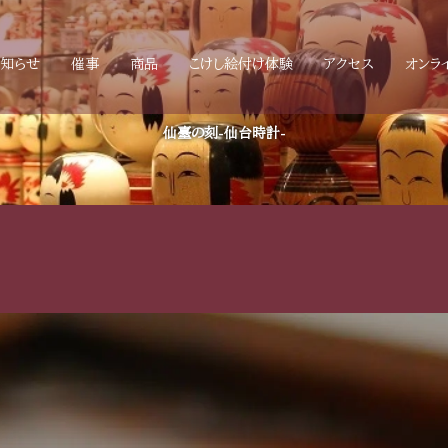
お知らせ
催事
商品
こけし絵付け体験
アクセス
オンラ
仙臺の刻-仙台時計-